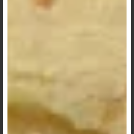
R$ 13,50
65 - Pão de Queijo Três Queijos e Lombo
Defumado
três queijos e lombo defumado
R$ 13,50
66 - Pão de Queijo Frango, Catupiry,
Milho e Bacon
R$ 13,50
67 - Pão de Queijo Palmito e Queijo
R$ 12,00
68 - Pão de Queijo Palmito c/ Calabresa
R$ 12,00