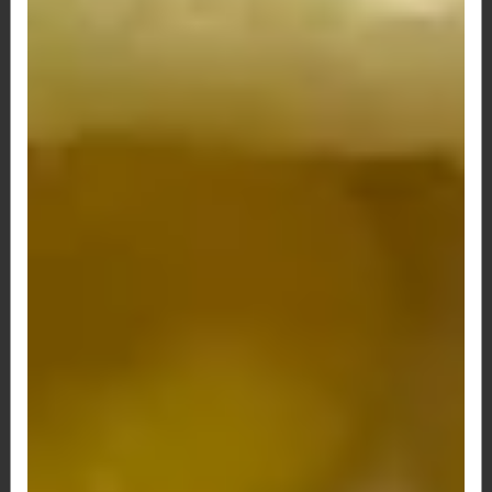
89 - Pão de Queijo Calabresa, Bacon e Queijo
R$ 12,50
90 - Pão de Queijo Provolone e Milho
R$ 12,00
91-Presunto,Catupiry e Milho
R$ 12,50
92 - Pão de Queijo Napolitano e Queijo
R$ 13,50
93 - Pão de Queijo Misto, Tomate e Orégano
R$ 12,50