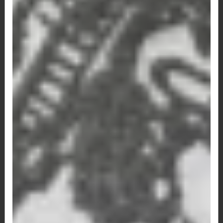
144 - Hambúrguer artesanal, catupiry,
milho, queijo, tomate e alface.
Hambúrguer artesanal, catupiry, milho, queijo,
tomate e alface. *São...
R$ 43,00
147 -Hambúrguer três queijos
(provolone, catupiry, mussarela),
tomate e alface.
Hambúrguer três queijos (provolone, catupiry,
mussarela), tomate e...
R$ 48,30
159-Hambúrguer Artesanal com Cebola
prensada,cheddar,bacon e barbecue
-Hambúrguer Artesanal com Cebola prensada,cheddar,bacon
e barbecue
R$ 45,80