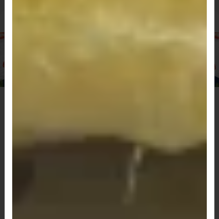
Hambúrguer Artesanal Aprox 200 Gr
102 - Hambúrguer artesanal, filé de
frango, calabresa, ovo, presunto,
queijo, tomate e alface.
Hambúrguer artesanal, filé de frango,
calabresa, ovo, presunto, queijo, tomate...
R$ 53,00
103 - Dois hambúrgueres artesanais,
filé de frango, calabresa, catupiry,
bacon, presunto, queijo, tomate e
alface.
Dois hambúrgueres artesanais, filé de frango,