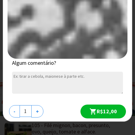
166 hamburguer artesanal
hamburguer, catupiry, bacon, milho, queijo, alface e tomate
R$ 48,30
208 - Dois hambúrgueres artesanais,
bacon, ovo, queijo, tomate e alface.
Dois hambúrgueres artesanais, bacon, ovo,
queijo, tomate e alface. *São...
R$ 47,30
Algum comentário?
Filé Mignon
R$12,00
-
+
105 - Filé mignon, bacon, presunto,
ovo, queijo, tomate e alface.