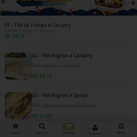
01 - Filé de Frango e Catupiry
Filé de frango e catupiry.
R$ 24,70
02 - Filé Mignon e Catupiry
Filé mignon e catupiry.
R$ 28,70
03 - Filé Mignon e Queijo
Filé mignon e queijo muçarela.
R$ 35,80
Home
Buscar
Carrinho
Menu
Acessar
04 -Rosbife, queijo mussarela e