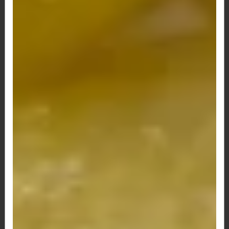
94 - Pão de Queijo Catupiry, Lombo Defumado e
Bacon
R$ 12,50
95 - Pão de Queijo Catupiry, Queijo, Presunto e
Bacon
R$ 13,50
99 - Pão de Queijo Nutella
R$ 14,00
Pão de Queijo Simples
R$ 7,00