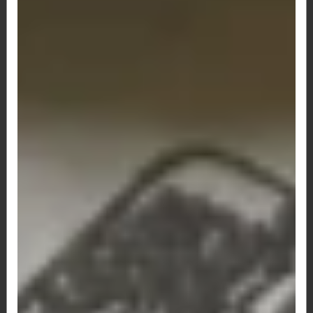
calabresa, catupiry, bacon,...
R$ 69,00
131 - Hambúrguer artesanal,
calabresa, presunto, queijo, tomate e
alface.
Hambúrguer artesanal, calabresa, presunto,
queijo, tomate e alface. *São...
R$ 45,50
134 - Hambúrguer artesanal, bacon,
ovo, queijo, tomate e alface
Hambúrguer artesanal, bacon, ovo, queijo,
tomate e alface *São...
R$ 37,30
135 - Hambúrguer artesanal, ovo,
queijo, tomate e alface.
Hambúrguer artesanal, ovo, queijo, tomate e
alface. *São aproximadamente...