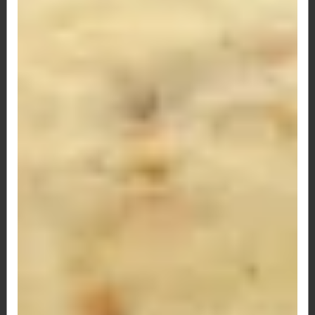
R$ 12,50
59 - Pão de Queijo Misto e Frango
R$ 12,50
61 - Pão de Queijo Palmito, Queijo e Bacon
R$ 12,50
62 - Pão de Queijo Frango, Catupiry e Bacon
R$ 12,50
63 - Pão de Queijo Três Queijos e Bacon
três queijos e bacon
R$ 13,50
64 - Pão de Queijo Três Queijos e Frango
três queijos e frango