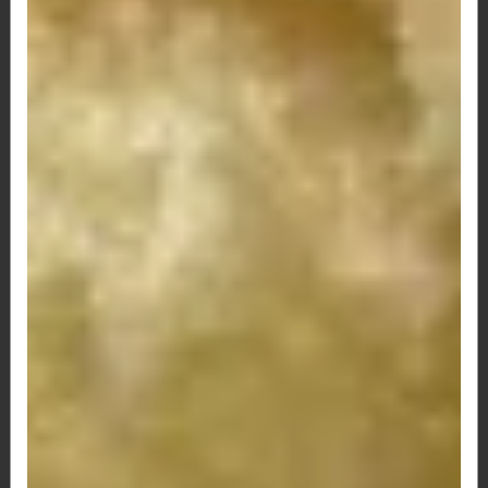
69 - Pão de Queijo Palmito c/ Bacon
R$ 12,00
70 - Pão de Queijo Palmito e Milho
R$ 12,00
71 - Pão de Queijo Palmito, Frango e Catupiry
R$ 12,50
75 - Pão de Queijo Palmito, Frango e Bacon
R$ 12,50
77-Presunto,Queijo e Bacon
R$ 12,50