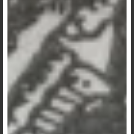
R$ 34,20
136 - Hambúrguer artesanal, bacon,
queijo, tomate e alface.
Hambúrguer artesanal, bacon, queijo, tomate e
alface. *São aproximadamente...
R$ 35,00
137 -Hambúrguer artesanal, queijo,
tomate e alface.
Hambúrguer artesanal, queijo, tomate e alface.
*São aproximadamente 200g de...
R$ 32,00
138 -Hambúrguer artesanal e queijo.
Hambúrguer artesanal e queijo. *São
aproximadamente 200g de carne no seu...
R$ 29,90