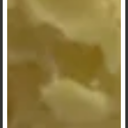
89 - Pão de Queijo Calabresa, Bacon e Queijo
R$ 12,50
90 - Pão de Queijo Provolone e Milho
R$ 12,00
91-Presunto,Catupiry e Milho
R$ 12,50
92 - Pão de Queijo Napolitano e Queijo
R$ 13,50
93 - Pão de Queijo Misto, Tomate e Orégano
R$ 12,50