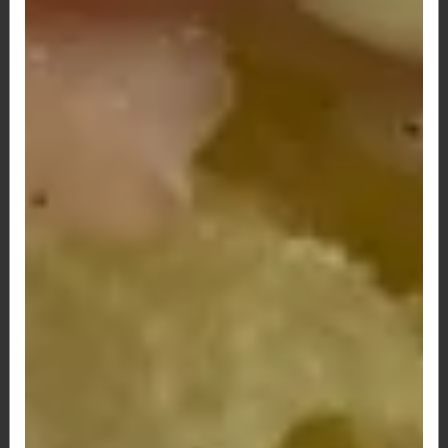
calabresa, catupiry, bacon,...
R$ 69,00
131 - Hambúrguer artesanal,
calabresa, presunto, queijo, tomate e
alface.
Hambúrguer artesanal, calabresa, presunto,
queijo, tomate e alface. *São...
R$ 45,50
134 - Hambúrguer artesanal, bacon,
ovo, queijo, tomate e alface
Hambúrguer artesanal, bacon, ovo, queijo,
tomate e alface *São...
R$ 37,30
135 - Hambúrguer artesanal, ovo,
queijo, tomate e alface.
Hambúrguer artesanal, ovo, queijo, tomate e
alface. *São aproximadamente...