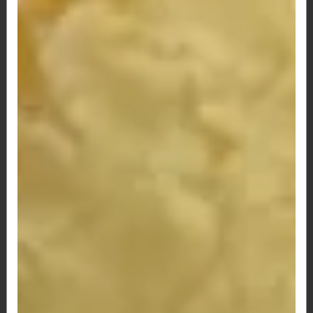
69 - Pão de Queijo Palmito c/ Bacon
R$ 12,00
70 - Pão de Queijo Palmito e Milho
R$ 12,00
71 - Pão de Queijo Palmito, Frango e Catupiry
R$ 12,50
75 - Pão de Queijo Palmito, Frango e Bacon
R$ 12,50
77-Presunto,Queijo e Bacon
R$ 12,50