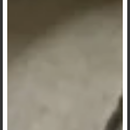
144 - Hambúrguer artesanal, catupiry,
milho, queijo, tomate e alface.
Hambúrguer artesanal, catupiry, milho, queijo,
tomate e alface. *São...
R$ 43,00
147 -Hambúrguer três queijos
(provolone, catupiry, mussarela),
tomate e alface.
Hambúrguer três queijos (provolone, catupiry,
mussarela), tomate e...
R$ 48,30
159-Hambúrguer Artesanal com Cebola
prensada,cheddar,bacon e barbecue
-Hambúrguer Artesanal com Cebola prensada,cheddar,bacon
e barbecue
R$ 45,80