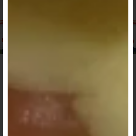
Hambúrguer Artesanal Aprox 200 Gr
102 - Hambúrguer artesanal, filé de
frango, calabresa, ovo, presunto,
queijo, tomate e alface.
Hambúrguer artesanal, filé de frango,
calabresa, ovo, presunto, queijo, tomate...
R$ 53,00
103 - Dois hambúrgueres artesanais,
filé de frango, calabresa, catupiry,
bacon, presunto, queijo, tomate e
alface.
Dois hambúrgueres artesanais, filé de frango,