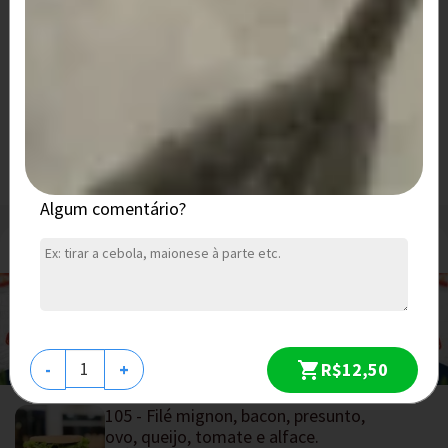
166 hamburguer artesanal
hamburguer, catupiry, bacon, milho, queijo, alface e tomate
R$ 48,30
208 - Dois hambúrgueres artesanais,
bacon, ovo, queijo, tomate e alface.
Dois hambúrgueres artesanais, bacon, ovo,
queijo, tomate e alface. *São...
R$ 47,30
Algum comentário?
Filé Mignon
R$12,50
-
+
105 - Filé mignon, bacon, presunto,
ovo, queijo, tomate e alface.