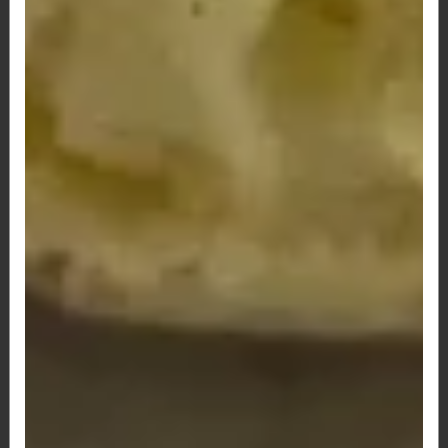
R$ 34,20
136 - Hambúrguer artesanal, bacon,
queijo, tomate e alface.
Hambúrguer artesanal, bacon, queijo, tomate e
alface. *São aproximadamente...
R$ 35,00
137 -Hambúrguer artesanal, queijo,
tomate e alface.
Hambúrguer artesanal, queijo, tomate e alface.
*São aproximadamente 200g de...
R$ 32,00
138 -Hambúrguer artesanal e queijo.
Hambúrguer artesanal e queijo. *São
aproximadamente 200g de carne no seu...
R$ 29,90