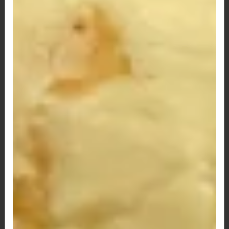
R$ 13,50
65 - Pão de Queijo Três Queijos e Lombo
Defumado
três queijos e lombo defumado
R$ 13,50
66 - Pão de Queijo Frango, Catupiry,
Milho e Bacon
R$ 13,50
67 - Pão de Queijo Palmito e Queijo
R$ 12,00
68 - Pão de Queijo Palmito c/ Calabresa
R$ 12,00