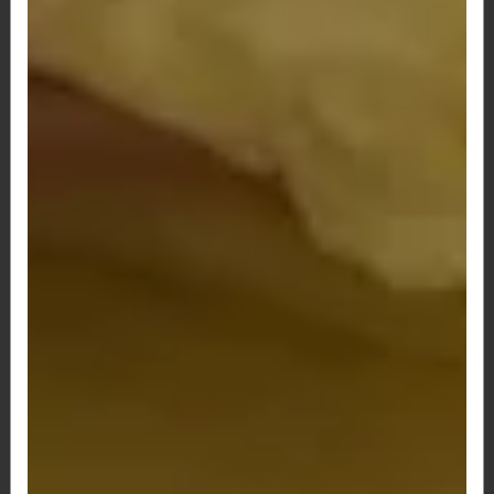
94 - Pão de Queijo Catupiry, Lombo Defumado e
Bacon
R$ 12,50
95 - Pão de Queijo Catupiry, Queijo, Presunto e
Bacon
R$ 13,50
99 - Pão de Queijo Nutella
R$ 14,00
Pão de Queijo Simples
R$ 7,00