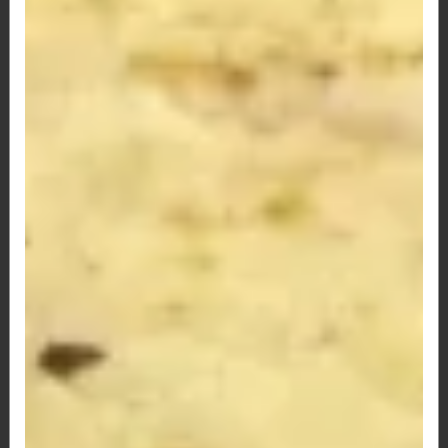
R$ 12,50
59 - Pão de Queijo Misto e Frango
R$ 12,50
61 - Pão de Queijo Palmito, Queijo e Bacon
R$ 12,50
62 - Pão de Queijo Frango, Catupiry e Bacon
R$ 12,50
63 - Pão de Queijo Três Queijos e Bacon
três queijos e bacon
R$ 13,50
64 - Pão de Queijo Três Queijos e Frango
três queijos e frango