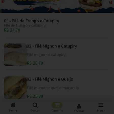
01 - Filé de Frango e Catupiry
Filé de frango e catupiry.
R$ 24,70
02 - Filé Mignon e Catupiry
Filé mignon e catupiry.
R$ 28,70
03 - Filé Mignon e Queijo
Filé mignon e queijo muçarela.
R$ 35,80
Home
Buscar
Carrinho
Menu
Acessar
04 -Rosbife, queijo mussarela e