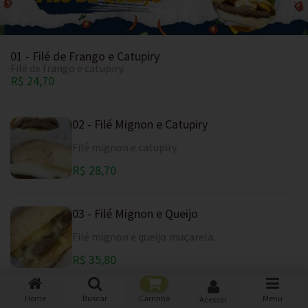
01 - Filé de Frango e Catupiry
Filé de frango e catupiry.
R$ 24,70
02 - Filé Mignon e Catupiry
Filé mignon e catupiry.
R$ 28,70
03 - Filé Mignon e Queijo
Filé mignon e queijo muçarela.
R$ 35,80
Home
Buscar
Carrinho
Menu
Acessar
04 -Rosbife, queijo mussarela e