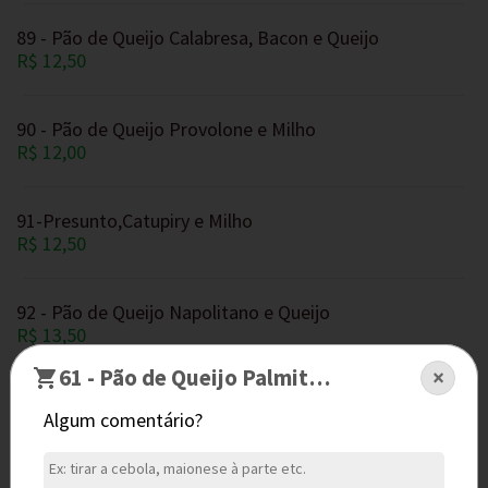
89 - Pão de Queijo Calabresa, Bacon e Queijo
R$ 12,50
90 - Pão de Queijo Provolone e Milho
R$ 12,00
91-Presunto,Catupiry e Milho
R$ 12,50
92 - Pão de Queijo Napolitano e Queijo
R$ 13,50
61 - Pão de Queijo Palmito, Queijo e Bacon
×
93 - Pão de Queijo Misto, Tomate e Orégano
Algum comentário?
R$ 12,50