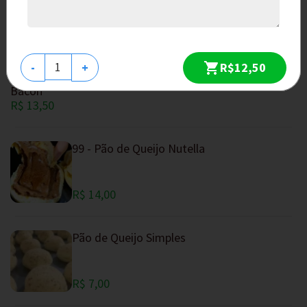
94 - Pão de Queijo Catupiry, Lombo Defumado e
Bacon
R$ 12,50
R$12,50
-
+
95 - Pão de Queijo Catupiry, Queijo, Presunto e
Bacon
R$ 13,50
99 - Pão de Queijo Nutella
R$ 14,00
Pão de Queijo Simples
R$ 7,00